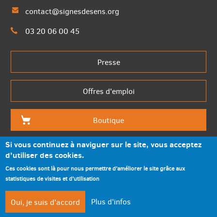
contact@signesdesens.org
03 20 06 00 45
Presse
Offres d'emploi
Boutique
Si vous continuez à naviguer sur le site, vous acceptez
d’utiliser des cookies.
Ces cookies sont là pour nous permettre d’améliorer le site grâce aux
statistiques de visites et d’utilisation
Mentions légales
Partenaires
compte
compte
Plus d'infos
Oui, je suis d'accord
Accessibilité
Plan du site
facebook
twitterbi
compte
compte