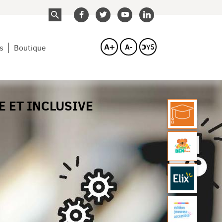
compte
compte
compte
compte
facebook
twitterbird
youtube
linkedin
s
Boutique
E ET INCLUSIVE